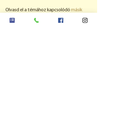
Olvasd el a témához kapcsolódó 
másik 
bejegyzésünket
 is, amelyben bemutatjuk 
a digitális eszközök okozta problémákat 
és tippekkel szolgálunk a tünetek 
enyhítésére.
Tetszett? Iratkozz fel 
a hírlevelünkre
!
Jártál már nálunk? Értékelj minket a 
Facebookon
 vagy a 
Google
-ön!