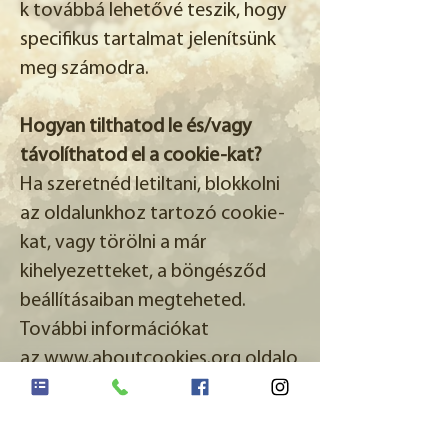
k továbbá lehetővé teszik, hogy
specifikus tartalmat jelenítsünk
meg számodra.
Hogyan tilthatod le és/vagy
távolíthatod el a cookie-kat?
Ha szeretnéd letiltani, blokkolni
az oldalunkhoz tartozó cookie-
kat, vagy törölni a már
kihelyezetteket, a böngésződ
beállításaiban megteheted.
További információkat
az
www.aboutcookies.org
oldalo
n találsz.
A teljes