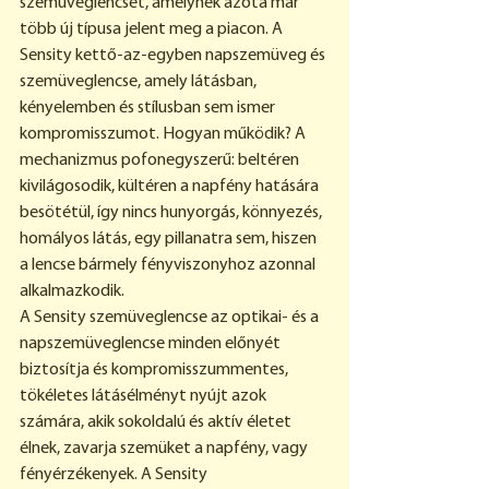
szemüveglencsét, amelynek azóta már 
több új típusa jelent meg a piacon. A 
Sensity kettő-az-egyben napszemüveg és 
szemüveglencse, amely látásban, 
kényelemben és stílusban sem ismer 
kompromisszumot. Hogyan működik? A 
mechanizmus pofonegyszerű: beltéren 
kivilágosodik, kültéren a napfény hatására 
besötétül, így nincs hunyorgás, könnyezés, 
homályos látás, egy pillanatra sem, hiszen 
a lencse bármely fényviszonyhoz azonnal 
alkalmazkodik.
A Sensity szemüveglencse az optikai- és a 
napszemüveglencse minden előnyét 
biztosítja és kompromisszummentes, 
tökéletes látásélményt nyújt azok 
számára, akik sokoldalú és aktív életet 
élnek, zavarja szemüket a napfény, vagy 
fényérzékenyek. A Sensity 