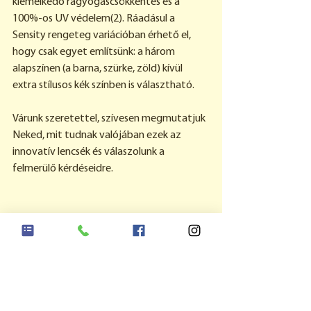
kiemelkedő ragyogáscsökkentés és a 
100%-os UV védelem(2). Ráadásul a 
Sensity rengeteg variációban érhető el, 
hogy csak egyet említsünk: a három 
alapszínen (a barna, szürke, zöld) kívül 
extra stílusos kék színben is választható.
Várunk szeretettel, szívesen megmutatjuk 
Neked, mit tudnak valójában ezek az 
innovatív lencsék és válaszolunk a 
felmerülő kérdéseidre.
1 Hoya adat. HOYA Termék teljesítmény belső 
validálás. 2022. szeptember. A lencse akár 45%-kal 
gyorsabban éri el a félig kivilágosodott állapotát, a 
piacon jelenlevő két vezető pozíciójú lencsegyártó 
leggyorsabb kivilágosodást nyújtó termékéhez 