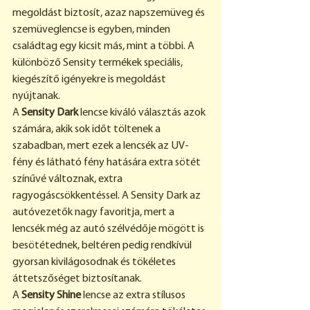
megoldást biztosít, azaz napszemüveg és 
szemüveglencse is egyben, minden 
családtag egy kicsit más, mint a többi. A 
különböző Sensity termékek speciális, 
kiegészítő igényekre is megoldást 
nyújtanak.
A 
Sensity Dark
 lencse kiváló választás azok 
számára, akik sok időt töltenek a 
szabadban, mert ezek a lencsék az UV-
fény és látható fény hatására extra sötét 
színűvé változnak, extra 
ragyogáscsökkentéssel. A Sensity Dark az 
autóvezetők nagy favoritja, mert a 
lencsék még az autó szélvédője mögött is 
besötétednek, beltéren pedig rendkívül 
gyorsan kivilágosodnak és tökéletes 
áttetszőséget biztosítanak.
A 
Sensity Shine
 lencse az extra stílusos 