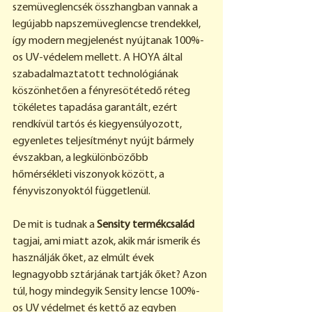
szemüveglencsék összhangban vannak a 
legújabb napszemüveglencse trendekkel, 
így modern megjelenést nyújtanak 100%-
os UV-védelem mellett. A HOYA által 
szabadalmaztatott technológiának 
köszönhetően a fényresötétedő réteg 
tökéletes tapadása garantált, ezért 
rendkívül tartós és kiegyensúlyozott, 
egyenletes teljesítményt nyújt bármely 
évszakban, a legkülönbözőbb 
hőmérsékleti viszonyok között, a 
fényviszonyoktól függetlenül.
De mit is tudnak a 
Sensity termékcsalád
tagjai, ami miatt azok, akik már ismerik és 
használják őket, az elmúlt évek 
legnagyobb sztárjának tartják őket? Azon 
túl, hogy mindegyik Sensity lencse 100%-
os UV védelmet és kettő az egyben 