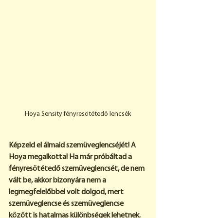
Hoya Sensity fényresötétedő lencsék
Képzeld el álmaid szemüveglencséjét! A 
Hoya megalkotta! Ha már próbáltad a 
fényresötétedő szemüveglencsét, de nem 
vált be, akkor bizonyára nem a 
legmegfelelőbbel volt dolgod, mert 
szemüveglencse és szemüveglencse 
között is hatalmas különbségek lehetnek. 