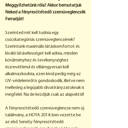
Meggyőzhetünk róla? Akkor bemutatjuk 
Neked a fényresötétedő szemüveglencsék 
Ferrariját!
Szerinted mit kell tudnia egy 
csúcskategóriás szemüveglencsének? 
Szerintünk maximális látáskomfortot és 
kiváló látásélességet kell adnia, minden 
körülményhez és tevékenységhez 
észrevétlenül és villámgyorsan kell 
alkalmazkodnia, ezen kívül pedig még az 
UV-védelemről is gondoskodik, illetve nem 
mellesleg a legújabb divatirányzatoknak is 
megfelel. Na de kezdjük csak az alapoktól!
A fényresötétedő szemüveglencse nem új 
találmány, a HOYA 2014-ben vezette be 
az első Sensity fényresötétedő 