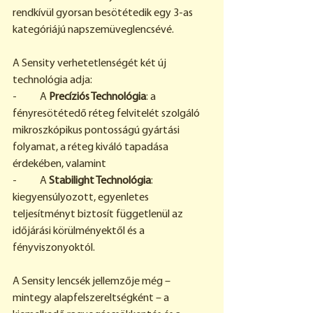
rendkívül gyorsan besötétedik egy 3-as 
kategóriájú napszemüveglencsévé.
A Sensity verhetetlenségét két új 
technológia adja:
-           A 
Precíziós Technológia
: a 
fényresötétedő réteg felvitelét szolgáló 
mikroszkópikus pontosságú gyártási 
folyamat, a réteg kiváló tapadása 
érdekében, valamint
-           A 
Stabilight Technológia
: 
kiegyensúlyozott, egyenletes 
teljesítményt biztosít függetlenül az 
időjárási körülményektől és a 
fényviszonyoktól.
A Sensity lencsék jellemzője még – 
mintegy alapfelszereltségként – a 