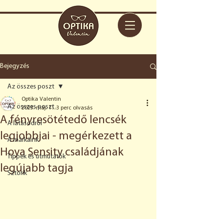
Bejegyzés
Az összes poszt
Optika Valentin
Az összes poszt
2023. máj. 11.
3 perc olvasás
A fényresötétedő lencsék
A látásodról
legjobbjai - megérkezett a
A márkáink
Hoya Sensity családjának
Tippek és útmutatók
legújabb tagja
Sztorik