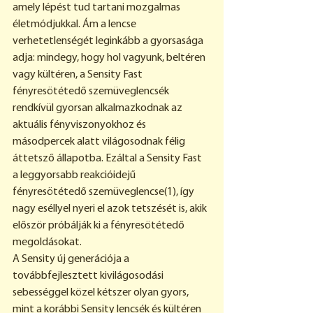
amely lépést tud tartani mozgalmas 
életmódjukkal. Ám a lencse 
verhetetlenségét leginkább a gyorsasága 
adja: mindegy, hogy hol vagyunk, beltéren 
vagy kültéren, a Sensity Fast 
fényresötétedő szemüveglencsék 
rendkívül gyorsan alkalmazkodnak az 
aktuális fényviszonyokhoz és 
másodpercek alatt világosodnak félig 
áttetsző állapotba. Ezáltal a Sensity Fast 
a leggyorsabb reakcióidejű 
fényresötétedő szemüveglencse(1), így 
nagy eséllyel nyeri el azok tetszését is, akik 
először próbálják ki a fényresötétedő 
megoldásokat.
A Sensity új generációja a 
továbbfejlesztett kivilágosodási 
sebességgel közel kétszer olyan gyors, 
mint a korábbi Sensity lencsék és kültéren 