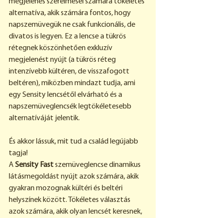
megjelenés szerelmesei számára tökéletes 
alternatíva, akik számára fontos, hogy 
napszemüvegük ne csak funkcionális, de 
divatos is legyen. Ez a lencse a tükrös 
rétegnek köszönhetően exkluzív 
megjelenést nyújt (a tükrös réteg 
intenzívebb kültéren, de visszafogott 
beltéren), miközben mindazt tudja, ami 
egy Sensity lencsétől elvárható és a 
napszemüveglencsék legtökéletesebb 
alternatíváját jelentik.
És akkor lássuk, mit tud a család legújabb 
tagja!
A 
Sensity Fast
 szemüveglencse dinamikus 
látásmegoldást nyújt azok számára, akik 
gyakran mozognak kültéri és beltéri 
helyszínek között. Tökéletes választás 
azok számára, akik olyan lencsét keresnek, 