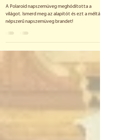
2023. aug. 1.
3 perc olvasás
A Polaroid-sztori
A Polaroid napszemüveg meghódította a
világot. Ismerd meg az alapítót és ezt a méltán
népszerű napszemüveg brandet!