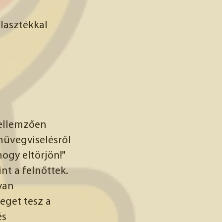
álasztékkal
jellemzően
üvegviselésről
hogy eltörjön!"
nt a felnőttek.
yan
eget tesz a
és