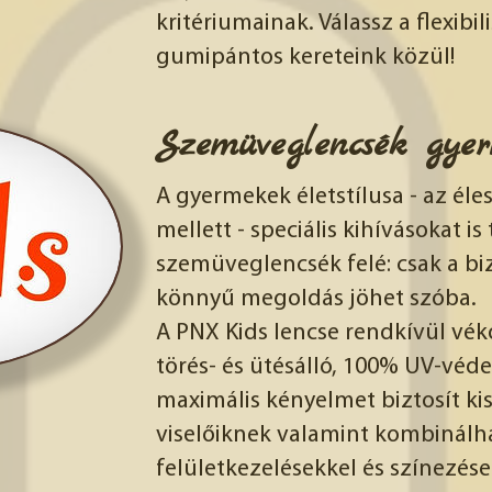
kritériumainak. Válassz a flexibil
gumipántos kereteink közül!
Szemüveglencsék gye
A gyermekek életstílusa - az éles
mellett - speciális kihívásokat is
szemüveglencsék felé: csak a bi
könnyű megoldás jöhet szóba.
A PNX Kids lencse rendkívül vék
törés- és ütésálló, 100% UV-véd
maximális kényelmet biztosít ki
viselőiknek valamint kombinál
felületkezelésekkel és színezése