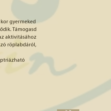
mikor gyermeked
lődik. Támogasd
az aktivitásához
zó röplabdáról,
ptriázható