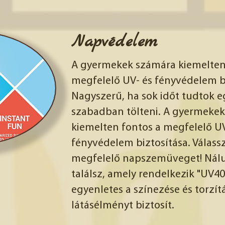
Napvédelem
A gyermekek számára kiemelten
megfelelő UV- és fényvédelem bi
Nagyszerű, ha sok időt tudtok e
szabadban tölteni. A gyermeke
kiemelten fontos a megfelelő UV
fényvédelem biztosítása. Válass
megfelelő napszemüveget! Nálu
találsz, amely rendelkezik "UV400
egyenletes a színezése és torzí
látásélményt biztosít.