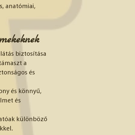
is, anatómiai,
rmekeknek
látás biztosítása
 támaszt a
ztonságos és
ony és könnyű,
elmet és
s
hatóak különböző
kkel.