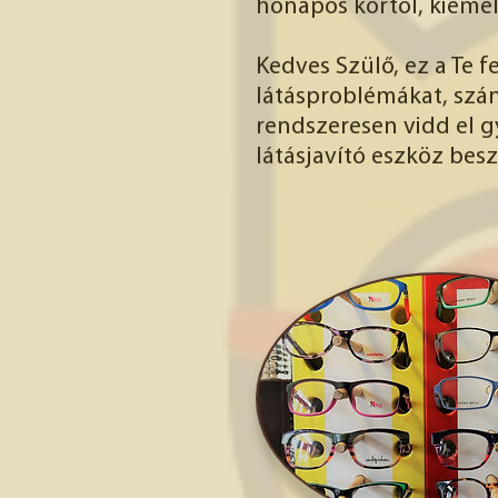
hónapos kortól, kiemelt
Kedves Szülő, ez a Te 
látásproblémákat, szám
rendszeresen vidd el 
látásjavító eszköz bes