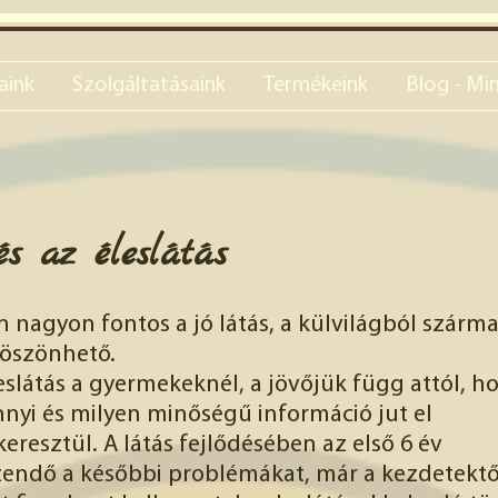
aink
Szolgáltatásaink
Termékeink
Blog - Min
s az éleslátás
nagyon fontos a jó látás, a külvilágból szárm
öszönhető.
eslátás a gyermekeknél, a jövőjük függ attól, h
i és milyen minőségű információ jut el
resztül. A látás fejlődésében az első 6 év
endő a későbbi problémákat, már a kezdetektől