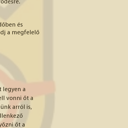
rődésre.
Időben és
dj a megfelelő
t legyen a
ll vonni őt a
nk arról is,
llenkező
őzni őt a