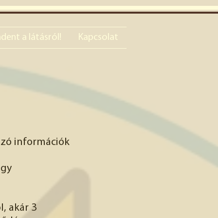
dent a látásról!
Kapcsolat
azó információk
ogy
, akár 3