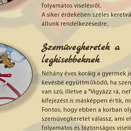
folyamatos viselésről.
A siker érdekében széles keretv
állunk rendelkezésedre.
Szemüvegkeretek a
legkisebbeknek
Néhány éves koráig a gyermek 
kevésbé együttműködő, ha szem
van szó, illetve a "Vigyázz rá, ne
kifejezést is másképpen értik, mi
Fontos, hogy ebben a korban ol
szemüvegkeretet válassz, ami el
folyamatos és biztonságos visel