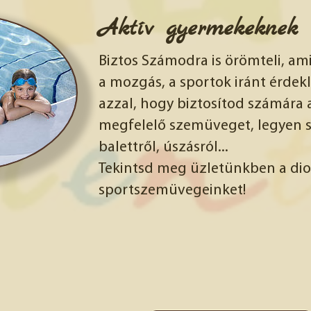
Aktív gyermekeknek
Biztos Számodra is örömteli, a
a mozgás, a sportok iránt érdek
azzal, hogy biztosítod számára 
megfelelő szemüveget, legyen s
balettről, úszásról...
Tekintsd meg üzletünkben a dio
sportszemüvegeinket!