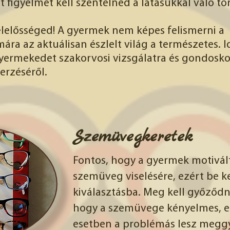
 figyelmet kell szentelned a látásukkal való tö
felelősséged! A gyermek nem képes felismerni a
ára az aktuálisan észlelt világ a természetes. 
gyermekedet szakorvosi vizsgálatra és gondosko
zerzéséről.
Szemüvegkeretek
Fontos, hogy a gyermek motivál
szemüveg viselésére, ezért be ke
kiválasztásba. Meg kell győződnü
hogy a szemüvege kényelmes, e
esetben a problémás lesz meggy