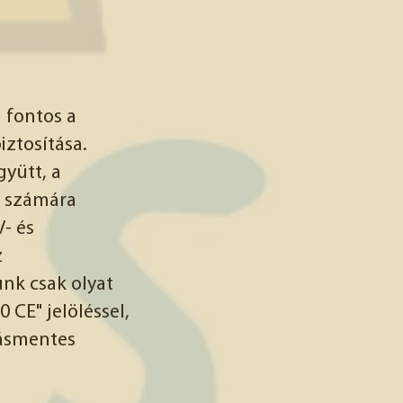
 fontos a
ztosítása.
gyütt, a
k számára
- és
z
nk csak olyat
 CE" jelöléssel,
tásmentes