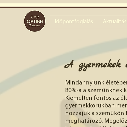
Időpontfoglalás
Aktualitás
A gyermekek é
Mindannyiunk életében 
80%-a a szemünknek k
Kiemelten fontos az él
gyermekkorukban menny
hozzájuk
a szemükön ke
meghatározó.
Megelőz